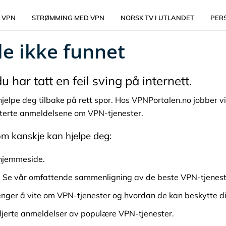
 VPN
STRØMMING MED VPN
NORSK TV I UTLANDET
PER
le ikke funnet
 har tatt en feil sving på internett.
 hjelpe deg tilbake på rett spor. Hos VPNPortalen.no jobber v
terte anmeldelsene om VPN-tjenester.
om kanskje kan hjelpe deg:
r hjemmeside.
: Se vår omfattende sammenligning av de beste VPN-tjenes
renger å vite om VPN-tjenester og hvordan de kan beskytte dit
aljerte anmeldelser av populære VPN-tjenester.