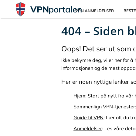
VPN
portalen
VPN ANMELDELSER
BESTE
404 – Siden b
Oops! Det ser ut som du
Ikke bekymre deg, vi er her for å
informasjonen og de mest oppda
Her er noen nyttige lenker s
Hjem
: Start på nytt fra vå
Sammenlign VPN-tjenester
Guide til VPN
: Lær alt du t
Anmeldelser
: Les våre det