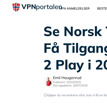
VPN
portalen
VPN ANMELDELSER
BESTE
Se Norsk 
Få Tilgan
2 Play i 
Emil Haugenrud
Publisert: 15/10/2025
Sist oppdatert: 30/07/2026
Kjøper du via lenkene våre, kan vi få en li