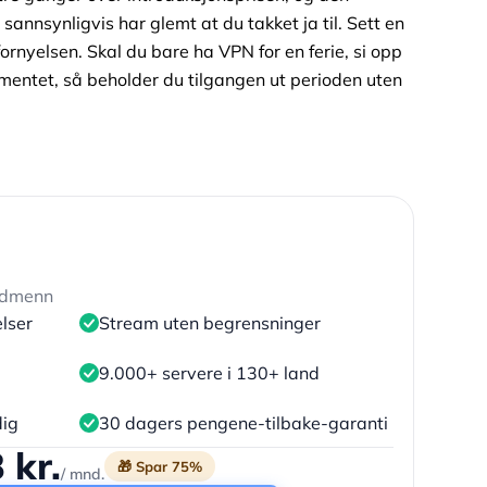
annsynligvis har glemt at du takket ja til. Sett en
ornyelsen. Skal du bare ha VPN for en ferie, si opp
entet, så beholder du tilgangen ut perioden uten
ordmenn
elser
Stream uten begrensninger
9.000+ servere i 130+ land
dig
30 dagers pengene-tilbake-garanti
 kr.
🎁 Spar 75%
/ mnd.