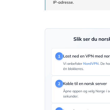
IP-adresse.
Slik ser du nors
Last ned en VPN med nor
1
Vi anbefaler
NordVPN
. De ha
én blokkeres.
Koble til en norsk server
2
Åpne appen og velg Norge i se
sekunder.