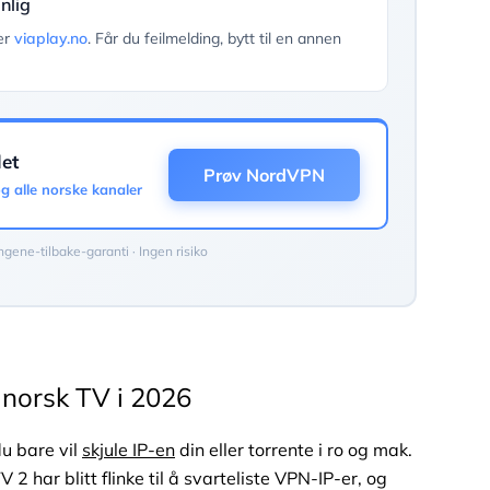
nlig
er
viaplay.no
. Får du feilmelding, bytt til en annen
det
Prøv NordVPN
g alle norske kanaler
gene-tilbake-garanti · Ingen risiko
 norsk TV i 2026
du bare vil
skjule IP-en
din eller torrente i ro og mak.
2 har blitt flinke til å svarteliste VPN-IP-er, og