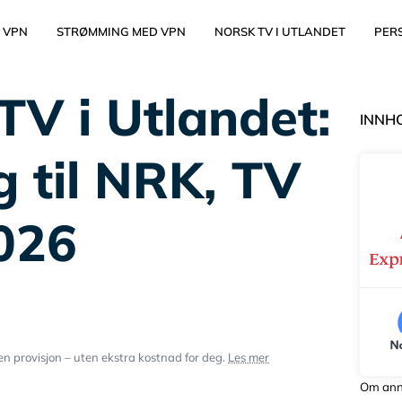
 VPN
STRØMMING MED VPN
NORSK TV I UTLANDET
PER
TV i Utlandet:
INNH
g til NRK, TV
2026
ten provisjon – uten ekstra kostnad for deg.
Les mer
Om ann