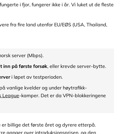
gerte i fjor, fungerer ikke i år. Vi luket ut de fleste
rvere fra fire land utenfor EU/EØS (USA, Thailand,
orsk server (Mbps).
 inn på første forsøk
, eller krevde server-bytte.
erver
i løpet av testperioden.
på vanlige kvelder og under høytrafikk-
s League
-kamper. Det er da VPN-blokkeringene
e er billige det første året og dyrere etterpå.
l tre ganger over introduksjonsprisen, og den