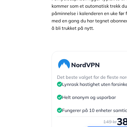
kommer som et automatisk trekk du s
påminnelse i kalenderen en uke før f
med en gang du har tegnet abonnem
å bli trukket på nytt.
NordVPN
Det beste valget for de fleste n
Lynrask hastighet uten forsink
Helt anonym og usporbar
Fungerer på 10 enheter samti
38
149 kr