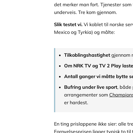
det merker man fort. Tjenester som fun
underveis. Tre kom gjennom.
Slik testet vi.
Vi koblet til norske se
Mexico og Tyrkia) og målte:
Tilkoblingshastighet
gjennom n
Om NRK TV og TV 2 Play lastet
Antall ganger vi måtte bytte s
Bufring under live sport
, både 
arrangementer som
Champion
er hardest.
En ting prislappene ikke sier: alle tr
Fornyelsesprisen ligger typisk to ti