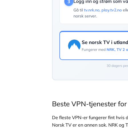
Logg inn og strøm som va
3
Gå til
tv.nrk.no
,
play.tv2.no
ell
norsk server.
Se norsk TV i utlan
Fungerer med
NRK, TV 2 o
30 dagers pen
Beste VPN-tjenester for
De fleste VPN-er fungerer fint hvis 
Norsk TV er en annen sak. NRK og TV 