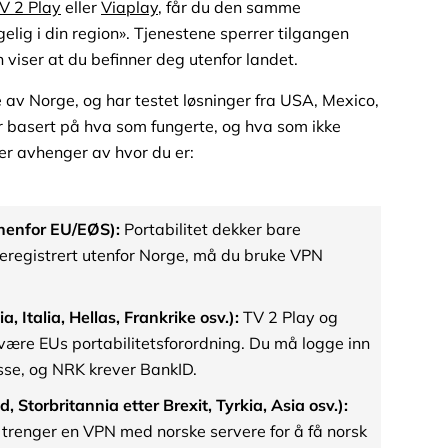
V 2 Play
eller
Viaplay
, får du den samme
gelig i din region». Tjenestene sperrer tilgangen
 viser at du befinner deg utenfor landet.
e av Norge, og har testet løsninger fra USA, Mexico,
r basert på hva som fungerte, og hva som ikke
ger avhenger av hvor du er:
nnenfor EU/EØS):
Portabilitet dekker bare
lkeregistrert utenfor Norge, må du bruke VPN
, Italia, Hellas, Frankrike osv.):
TV 2 Play og
ære EUs portabilitetsforordning. Du må logge inn
sse, og NRK krever BankID.
Storbritannia etter Brexit, Tyrkia, Asia osv.):
Du trenger en VPN med norske servere for å få norsk