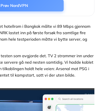
Prøv NordVPN
a et hotellrom i Bangkok målte vi 89 Mbps gjennom
RK lastet inn på første forsøk fra samtlige fire
nom hele testperioden måtte vi bytte server, og
testen som avgjorde det. TV 2 strammer inn under
ke servere gå ned nesten samtidig. Vi hadde koblet
en tilkoblingen holdt hele veien: Arsenal mot PSG i
tet til kampstart, satt vi der uten bilde.