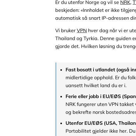
Er du utenfor Norge og vil se
NRK
,
T
beskjeden: «Innholdet er ikke tilgjen
automatisk så snart IP-adressen din
Vi bruker
VPN
hver dag når vi er ut
Thailand og Tyrkia. Denne guiden e
gjorde det. Hvilken løsning du tren
Fast bosatt i utlandet (også i
midlertidige opphold. Er du fo
uansett hvilket land du er i.
Ferie eller jobb i EU/EØS (Spania
NRK fungerer uten VPN takket v
og bekrefte norsk bostedsadre
Utenfor EU/EØS (USA, Thailand, 
Portabilitet gjelder ikke her. 