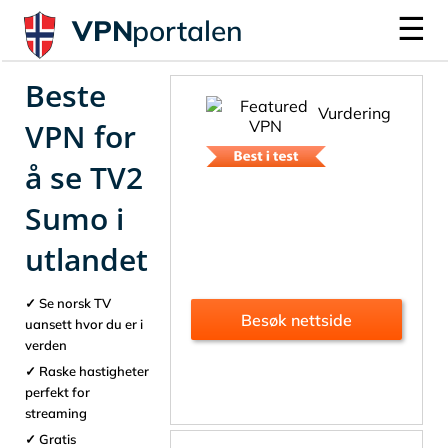
☰
VPN
portalen
Beste
Vurdering
VPN for
å se TV2
Sumo i
utlandet
Se norsk TV
Besøk nettside
uansett hvor du er i
verden
Raske hastigheter
perfekt for
streaming
Gratis