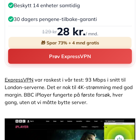
Beskytt 14 enheter samtidig
30 dagers pengene-tilbake-garanti
28 kr.
129 kr
/ mnd.
🎁 Spar 73% + 4 mnd gratis
Prøv ExpressVPN
ExpressVPN
var raskest i vår test: 93 Mbps i snitt til
London-serverne. Det er nok til 4K-strømming med god
margin. BBC iPlayer fungerte på første forsøk, hver
gang, uten at vi måtte bytte server.