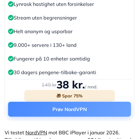
Lynrask hastighet uten forsinkelser
Stream uten begrensninger
Helt anonym og usporbar
9.000+ servere i 130+ land
Fungerer på 10 enheter samtidig
30 dagers pengene-tilbake-garanti
38 kr.
149 kr
/ mnd.
🎁 Spar 75%
Prøv NordVPN
Vi testet
NordVPN
mot BBC iPlayer i januar 2026.