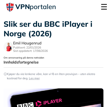
VPN
portalen
Slik ser du BBC iPlayer i
Norge (2026)
Emil Haugenrud
Publisert: 22/01/2026
Sist oppdatert: 17/06/2026
Om annonsering på denne nettsiden
Innholdsfortegnelse
Kjøper du via lenkene våre, kan vi få en liten provisjon – uten ekstra
kostnad for deg.
Les mer