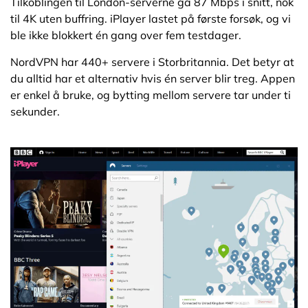
Tilkoblingen til London-serverne ga 87 Mbps i snitt, nok
til 4K uten buffring. iPlayer lastet på første forsøk, og vi
ble ikke blokkert én gang over fem testdager.
NordVPN har 440+ servere i Storbritannia. Det betyr at
du alltid har et alternativ hvis én server blir treg. Appen
er enkel å bruke, og bytting mellom servere tar under ti
sekunder.