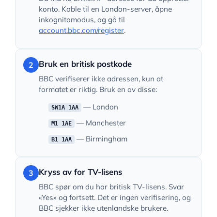
konto. Koble til en London-server, åpne
inkognitomodus, og gå til
account.bbc.com/register
.
Bruk en britisk postkode
2
BBC verifiserer ikke adressen, kun at
formatet er riktig. Bruk en av disse:
— London
SW1A 1AA
— Manchester
M1 1AE
— Birmingham
B1 1AA
Kryss av for TV-lisens
3
BBC spør om du har britisk TV-lisens. Svar
«Yes» og fortsett. Det er ingen verifisering, og
BBC sjekker ikke utenlandske brukere.