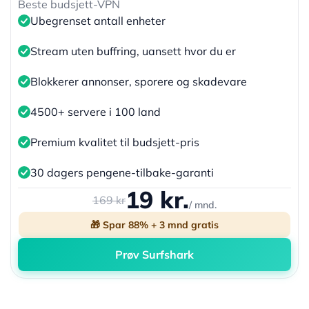
Beste budsjett-VPN
Ubegrenset antall enheter
Stream uten buffring, uansett hvor du er
Blokkerer annonser, sporere og skadevare
4500+ servere i 100 land
Premium kvalitet til budsjett-pris
30 dagers pengene-tilbake-garanti
19 kr.
169 kr
/ mnd.
🎁 Spar 88% + 3 mnd gratis
Prøv Surfshark