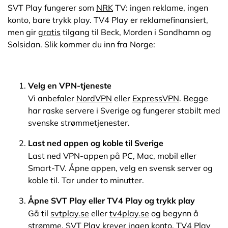
SVT Play fungerer som
NRK
TV: ingen reklame, ingen
konto, bare trykk play. TV4 Play er reklamefinansiert,
men gir
gratis
tilgang til Beck, Morden i Sandhamn og
Solsidan. Slik kommer du inn fra Norge:
Velg en VPN-tjeneste
Vi anbefaler
NordVPN
eller
ExpressVPN
. Begge
har raske servere i Sverige og fungerer stabilt med
svenske strømmetjenester.
Last ned appen og koble til Sverige
Last ned VPN-appen på PC, Mac, mobil eller
Smart-TV. Åpne appen, velg en svensk server og
koble til. Tar under to minutter.
Åpne SVT Play eller TV4 Play og trykk play
Gå til
svtplay.se
eller
tv4play.se
og begynn å
strømme. SVT Play krever ingen konto. TV4 Play