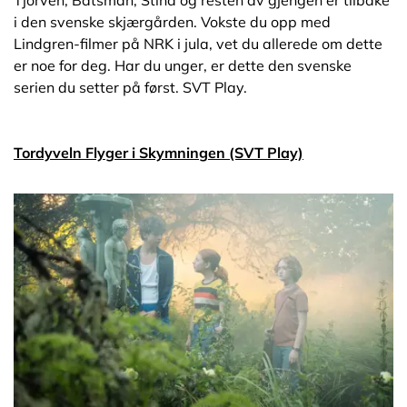
Tjorven, Båtsman, Stina og resten av gjengen er tilbake
i den svenske skjærgården. Vokste du opp med
Lindgren-filmer på NRK i jula, vet du allerede om dette
er noe for deg. Har du unger, er dette den svenske
serien du setter på først. SVT Play.
Tordyveln Flyger i Skymningen (SVT Play)