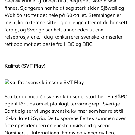
Svensk krim er grunnen til at begrepet Nordic Noir
finnes. Sjangeren har holdt seg sterk siden Sjöwall og
Wahlöö startet det hele på 60-tallet. Stemningen er
mørk, karakterene sitter igjen lenge etter at du har sett
ferdig, og Sverige ser helt annerledes ut enn i
reisebrosjyrene. I dag konkurrerer svenske krimserier
rett opp mot det beste fra HBO og BBC.
Kalifat (SVT Play)
Starter du med én svensk krimserie, start her. En SÄPO-
agent får tips om et planlagt terrorangrep i Sverige.
Samtidig ser vi unge svenske kvinner som har reist til
IS-kalifatet i Syria. De to sporene flettes sammen over
åtte episoder uten en eneste unødvendig scene.
Nominert til International Emmy og vinner av flere