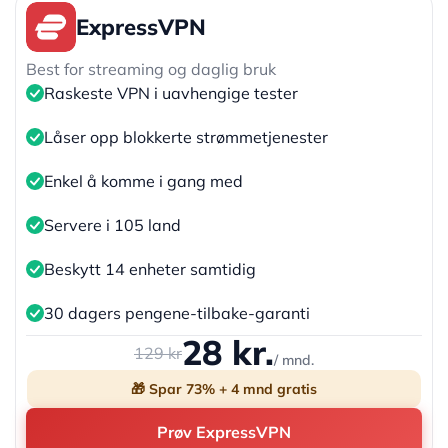
ExpressVPN
Best for streaming og daglig bruk
Raskeste VPN i uavhengige tester
Låser opp blokkerte strømmetjenester
Enkel å komme i gang med
Servere i 105 land
Beskytt 14 enheter samtidig
30 dagers pengene-tilbake-garanti
28 kr.
129 kr
/ mnd.
🎁 Spar 73% + 4 mnd gratis
Prøv ExpressVPN