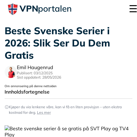
VPN
portalen
Beste Svenske Serier i
2026: Slik Ser Du Dem
Gratis
Emil Haugenrud
Publisert: 03/12/2025
Sist oppdatert: 28/05/2026
Om annonsering på denne nettsiden
Innholdsfortegnelse
Kjøper du via lenkene våre, kan vi få en liten provisjon – uten ekstra
kostnad for deg.
Les mer