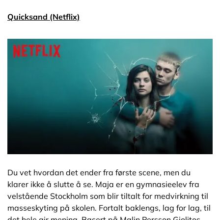
Quicksand (Netflix)
Du vet hvordan det ender fra første scene, men du
klarer ikke å slutte å se. Maja er en gymnasieelev fra
velstående Stockholm som blir tiltalt for medvirkning til
masseskyting på skolen. Fortalt baklengs, lag for lag, til
det hele gir mening. Basert på Malin Persson Giolitos